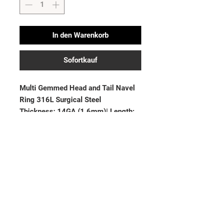
In den Warenkorb
Sofortkauf
Multi Gemmed Head and Tail Navel 
Ring 316L Surgical Steel

Thickness: 14GA (1.6mm)| Length: 
3/8” (10mm)
Noch keine Bewertungen
vorhanden
Jetzt die erste Bewertung abgeben.