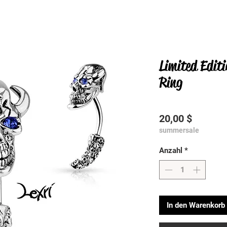
Limited Editi
Ring
Preis
20,00 $
summersale
Anzahl
*
In den Warenkorb