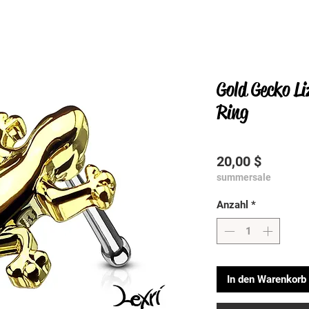
Gold Gecko Li
Ring
Preis
20,00 $
summersale
Anzahl
*
In den Warenkorb