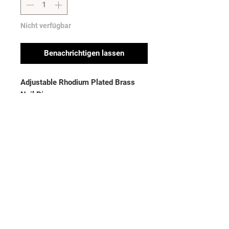
Nicht verfügbar
Benachrichtigen lassen
Adjustable Rhodium Plated Brass 
Nail Ring
Noch keine Bewertungen
vorhanden
Jetzt die erste Bewertung abgeben.
Bewertung abgeben