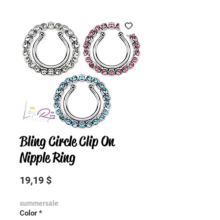
Bling Circle Clip On
Nipple Ring
Preis
19,19 $
summersale
Color
*