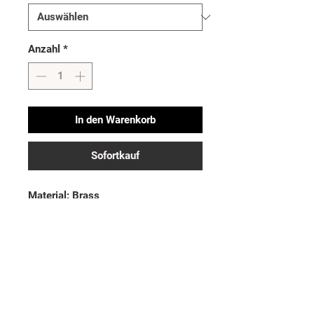
Anzahl
*
In den Warenkorb
Sofortkauf
Material: Brass

Plating: Rhodium

Stone Material: CZ
Noch keine Bewertungen